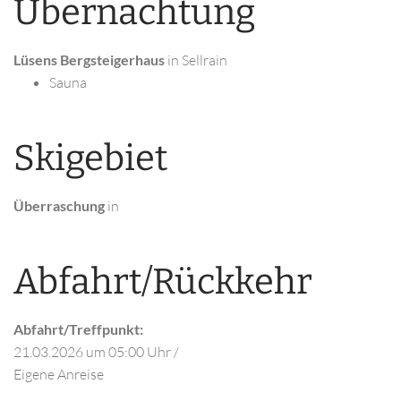
Übernachtung
Lüsens Bergsteigerhaus
in Sellrain
Sauna
Skigebiet
Überraschung
in
Abfahrt/Rückkehr
Abfahrt/Treffpunkt:
21.03.2026
um 05:00 Uhr
/
Eigene Anreise