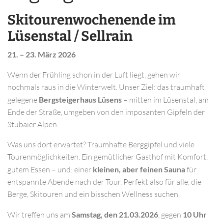
Skitourenwochenende im
Lüsenstal / Sellrain
21. – 23. März 2026
Wenn der Frühling schon in der Luft liegt, gehen wir
nochmals raus in die Winterwelt. Unser Ziel: das traumhaft
gelegene
Bergsteigerhaus Lüsens
– mitten im Lüsenstal, am
Ende der Straße, umgeben von den imposanten Gipfeln der
Stubaier Alpen.
Was uns dort erwartet? Traumhafte Berggipfel und viele
Tourenmöglichkeiten. Ein gemütlicher Gasthof mit Komfort,
gutem Essen – und: einer
kleinen, aber feinen Sauna
für
entspannte Abende nach der Tour. Perfekt also für alle, die
Berge, Skitouren und ein bisschen Wellness suchen.
Wir treffen uns am
Samstag, den 21.03.2026
, gegen
10 Uhr