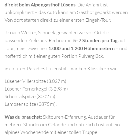
direkt beim Alpengasthof Lüsens
. Die Anfahrt ist
unkompliziert – das Auto kann am Gasthof geparkt werden.
Von dort starten direkt zu einer ersten Eingeh-Tour.
Je nach Wetter, Schneelage wählen wir vor Ort die
passenden Ziele aus. Rechne mit
5–7 Stunden pro Tag
auf
Tour, meist zwischen
1.000 und 1.200 Höhenmetern
– und
hoffentlich mit einer guten Portion Pulverglück.
im Touren-Paradies Lüsenstal – winken Klassikern wie:
Lüsener Villerspitze (3.027 m)
Lüsener Fernerkogel (3.298 m)
Schöntalspitze (3002 m)
Lampsenspitze (2875 m):
Was du brauchst:
Skitouren-Erfahrung, Ausdauer für
mehrere Stunden im Gelände und natürlich Lust auf ein
alpines Wochenende mit einer tollen Truppe.