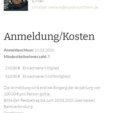
E-Mail:
Anmeldung/Kosten
Anmeldeschluss:
16.03.2026
Mindestteilnehmerzahl:
8
290,00 €
Erwachsene Mitglied
310,00 €
Erwachsene (Nichtmitglied)
Die Anmeldung wird erst bei Eingang der Anzahlung von
100,00 € pro Person gültig.
Bitte den Restbetrag bis zum 10.03.2026 überweisen.
Bankverbindung: