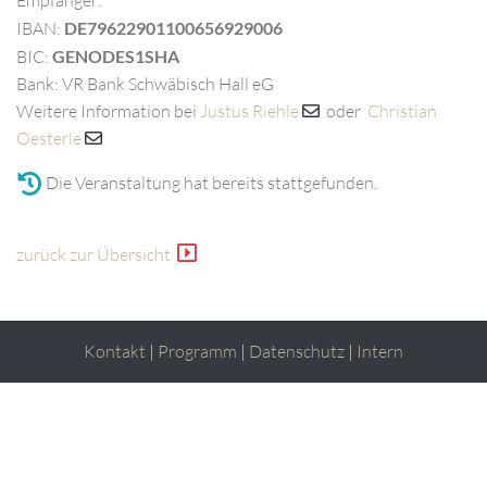
Empfänger:
IBAN:
DE79622901100656929006
BIC:
GENODES1SHA
Bank: VR Bank Schwäbisch Hall eG
Weitere Information bei
Justus Riehle
oder
Christian
Oesterle
Die Veranstaltung hat bereits stattgefunden.
zurück zur Übersicht
Kontakt
|
Programm
|
Datenschutz
|
Intern